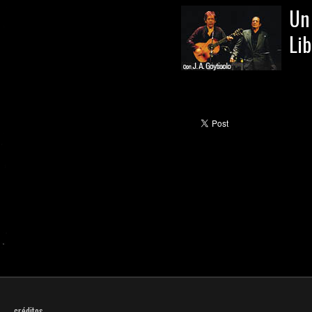
Un
Lib
créditos