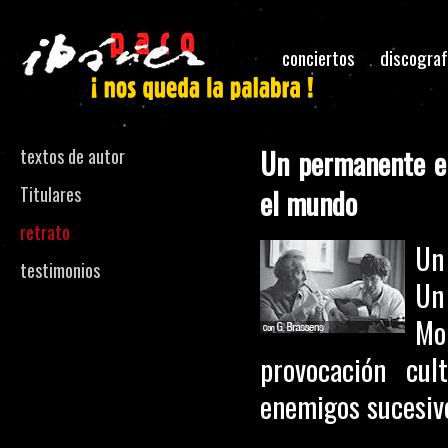
conciertos
discograf
Un permanente e 
textos de autor
Titulares
el mundo
retrato
Un
testimonios
Un
Mo
provocación cul
enemigos sucesivo