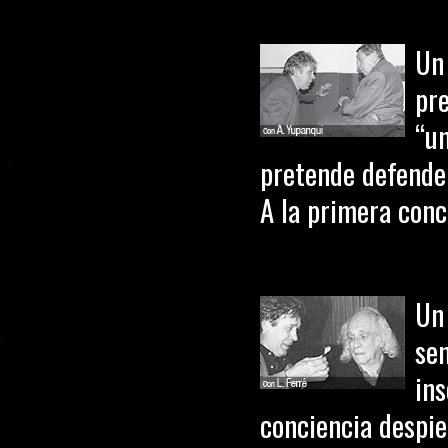
Un
pr
“u
pretende defender
A la primera conce
Un
se
in
conciencia despie