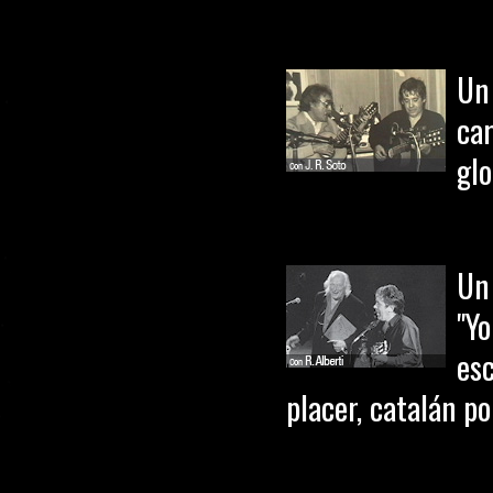
Un
ca
glo
Un
"Yo
esc
placer, catalán po