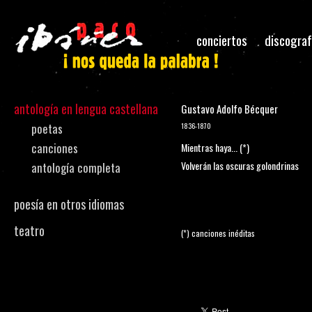
conciertos
discograf
antología en lengua castellana
Gustavo Adolfo Bécquer
poetas
1836-1870
canciones
Mientras haya... (*)
Volverán las oscuras golondrinas
antología completa
poesía en otros idiomas
teatro
(*) canciones inéditas