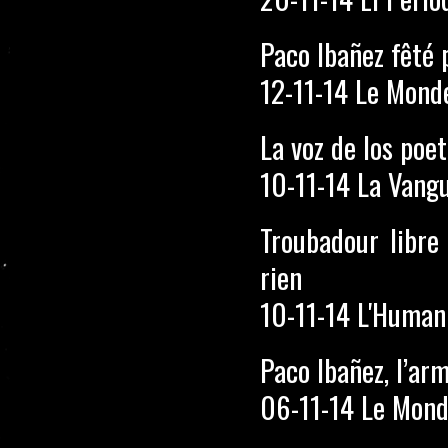
Paco Ibañez fêté 
12-11-14 Le Mon
La voz de los poe
10-11-14 La Vang
Troubadour libre
rien
10-11-14 L'Human
Paco Ibañez, l’arm
06-11-14 Le Mon