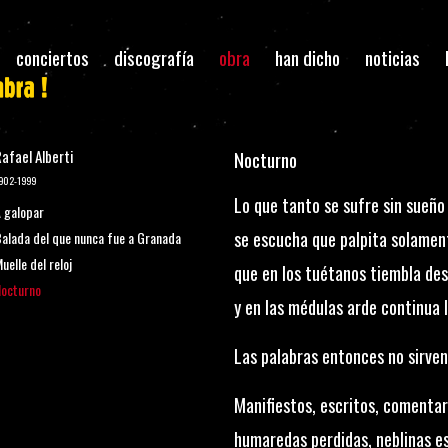
conciertos
discografía
obra
han dicho
noticias
afael Alberti
Nocturno
902-1999
Lo que tanto se sufre sin sueño 
 galopar
se escucha que palpita solament
alada del que nunca fue a Granada
uelle del reloj
que en los tuétanos tiembla des
octurno
y en las médulas arde continua 
Las palabras entonces no sirven
Manifiestos, escritos, comentar
humaredas perdidas, neblinas 