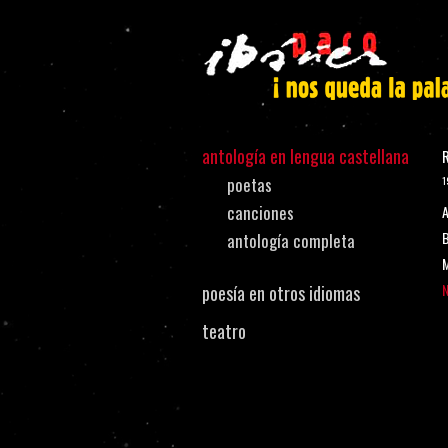
antología en lengua castellana
R
poetas
1
canciones
A
B
antología completa
M
N
poesía en otros idiomas
teatro