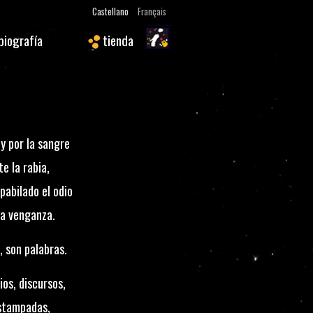
Castellano
Français
biografía
tienda
y por la sangre
e la rabia,
pabilado el odio
la venganza.
, son palabras.
ios, discursos,
estampadas,