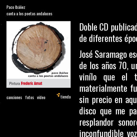
Paco Ibáñez
canta a los poetas andaluces
Doble CD publicad
de diferentes épo
José Saramago esc
de los años 70, u
vinílo que el 
materialmente f
sin precio en aqu
tienda
canciones
fotos
vídeo
disco que me par
resplandor sono
inconfundible voz