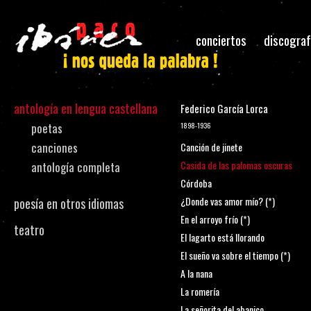
conciertos
discograf
antología en lengua castellana
Federico García Lorca
poetas
1898-1936
canciones
Canción de jinete
Casida de las palomas oscuras
antología completa
Córdoba
¿Donde vas amor mío? (*)
poesía en otros idiomas
En el arroyo frío (*)
teatro
El lagarto está llorando
El sueño va sobre el tiempo (*)
A la nana
La romería
La señorita del abanico