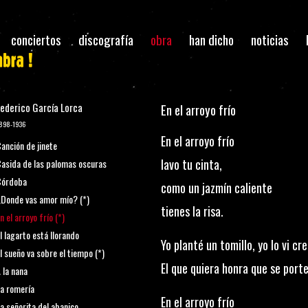
conciertos
discografía
obra
han dicho
noticias
ederico García Lorca
En el arroyo frío
898-1936
En el arroyo frío
anción de jinete
lavo tu cinta,
asida de las palomas oscuras
Córdoba
como un jazmín caliente
Donde vas amor mío? (*)
tienes la risa.
n el arroyo frío (*)
l lagarto está llorando
Yo planté un tomillo, yo lo vi cre
l sueño va sobre el tiempo (*)
El que quiera honra que se porte
 la nana
a romería
En el arroyo frío
a señorita del abanico