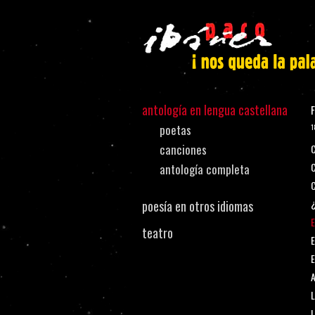
antología en lengua castellana
F
poetas
1
canciones
C
C
antología completa
¿
poesía en otros idiomas
E
teatro
E
E
A
L
L