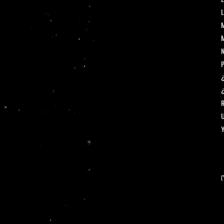
L
M
M
N
P
¿
¿
R
U
Y
(