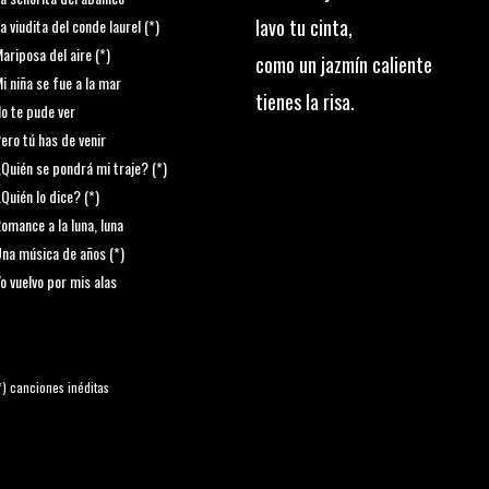
lavo tu cinta,
a viudita del conde laurel (*)
ariposa del aire (*)
como un jazmín caliente
i niña se fue a la mar
tienes la risa.
o te pude ver
ero tú has de venir
Quién se pondrá mi traje? (*)
Quién lo dice? (*)
omance a la luna, luna
na música de años (*)
o vuelvo por mis alas
*) canciones inéditas