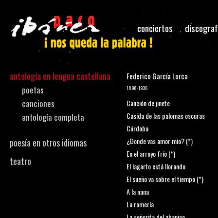
conciertos
discograf
antología en lengua castellana
Federico García Lorca
poetas
1898-1936
canciones
Canción de jinete
Casida de las palomas oscuras
antología completa
Córdoba
¿Donde vas amor mío? (*)
poesía en otros idiomas
En el arroyo frío (*)
teatro
El lagarto está llorando
El sueño va sobre el tiempo (*)
A la nana
La romería
La señorita del abanico