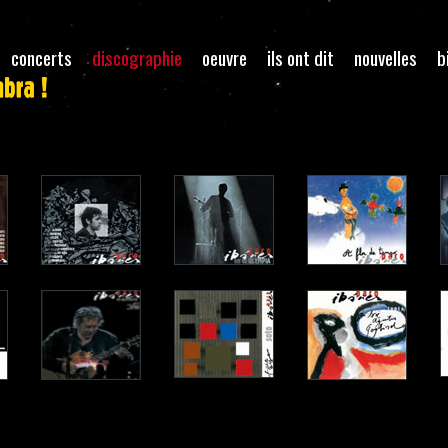
concerts
discographie
oeuvre
ils ont dit
nouvelles
b