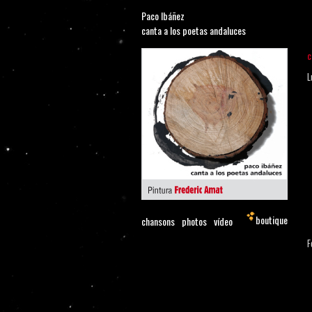
Paco Ibáñez
canta a los poetas andaluces
c
L
boutique
chansons
photos
vídeo
F