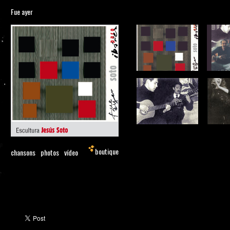
Fue ayer
boutique
chansons
photos
vídeo