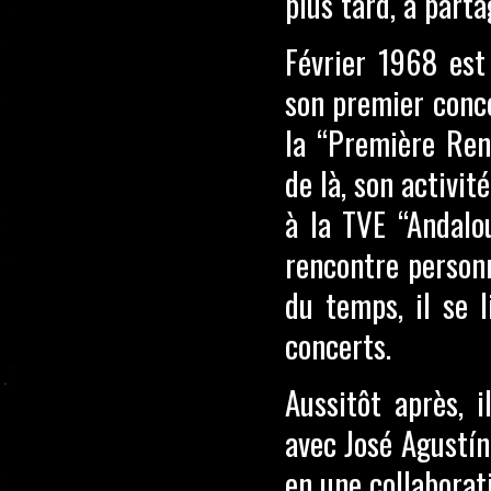
plus tard, à parta
Février 1968 est
son premier conc
la “Première Ren
de là, son activit
à la TVE “Andalou
rencontre person
du temps, il se l
concerts.
Aussitôt après, i
avec José Agustín
en une collaborat